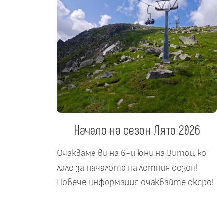
Начало на сезон Лято 2026
Очакваме ви на 6-и юни на Витошко
лале за началото на летния сезон!
Повече информация очаквайте скоро!