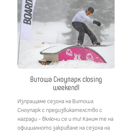
Витоша Сноупарк closing
weekend!
Изпращаме сезона на Витоша
Сноупарк с предизвикателство с
награди - включи се и ти! Каним те на
официалното закриване на сезона на