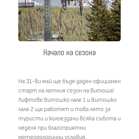
Начало на сезона
На 31-ви май ще бъде даден официален
старт на летния сезон на Витоша!
Лифтове Витошко лале 1 и Витошко
лале 2 ще работят и това лято за
туристи и колоездачи всяка събота и
неделя при благоприятни
метеорологични условия.