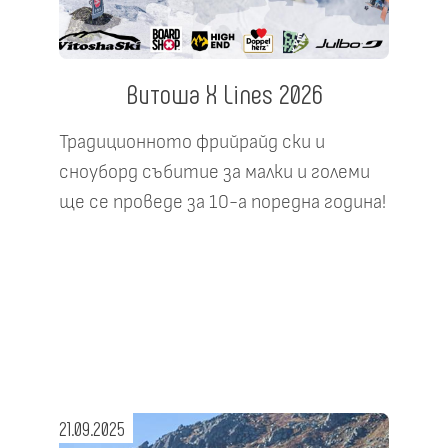
Витоша X Lines 2026
Традиционното фрийрайд ски и
сноуборд събитие за малки и големи
ще се проведе за 10-а поредна година!
21.09.2025