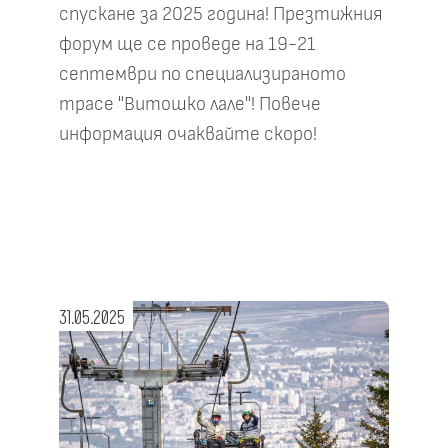
спускане за 2025 година! Презтижния
форум ще се проведе на 19-21
септември по специализираното
трасе "Витошко лале"! Повече
информация очаквайте скоро!
31.05.2025