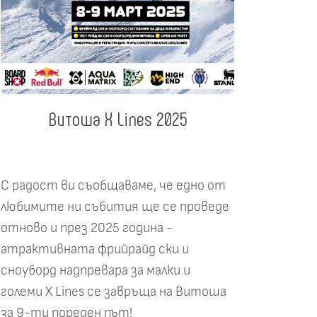
Витоша X Lines 2025
С радост ви съобщаваме, че едно от
любимите ни събития ще се проведе
отново и през 2025 година -
атрактивната фрийрайд ски и
сноуборд надпревара за малки и
големи X Lines се завръща на Витоша
за 9-ти пореден път!