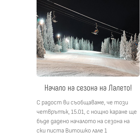
Начало на сезона на Лалето!
С радост ви съобщаваме, че този
четврътък, 15.01, с нощно каране ще
бъде дадено началото на сезона на
ски писта Витошко лале 1