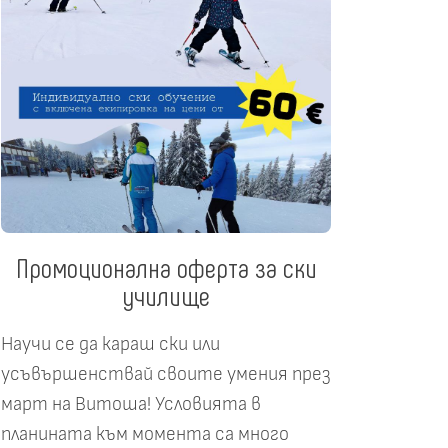
Промоционална оферта за ски
училище
Научи се да караш ски или
усъвършенствай своите умения през
март на Витоша! Условията в
планината към момента са много