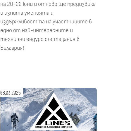
на 20-22 юни и отново ще предизвика
и изпита уменията и
издържливостта на участниците в
едно от най-интересните и
технични ендуро състезания в
България!
08.03.2025