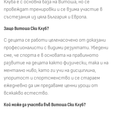
Клуба е с основна база на Витоша, но се
провеждат тренировки и се взима участие в
състезания из цяла България и Европа.
Защо Витоша Ски Клуб?
С децата се работи целенасочено от доказани
професионалисти с видими резултати. Убедени
сме, че спорта е в основата на правилното
развитие на децата както физически, така и на
ментално ниво, като ги учи на дисциплина,
упоритост и спортсменство и се стараем
ежедневно да им предаваме ценни уроци от
всякакво естество.
Кой може да участва във Витоша Ски Клуб?