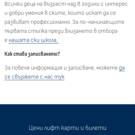
Всички деца на възраст над 8 години с интерес
и добри умения в ските, които искат да се
развиват професионално. За по-начинаещите
първата стъпка преди влизането в отбора
е
нашата ски школа.
Как става записването?
За повече информация и записване, можете
да
се свържете с нас тук
Цени лифт карти и билети