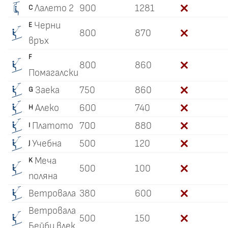
Лалето 2
900
1281
C
Черни
E
800
870
връх
F
800
860
Помагалски
Заека
750
860
G
Алеко
600
740
H
Платото
700
880
I
Учебна
500
120
J
Меча
K
500
100
поляна
Ветровала
380
600
Ветровала
500
150
Бейби влек