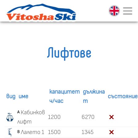
Лифтове
капацитет
дължина
вид
име
състояние
ч/час
m
Кабинков
A
1200
6270
лифт
Лалето 1
1500
1345
B