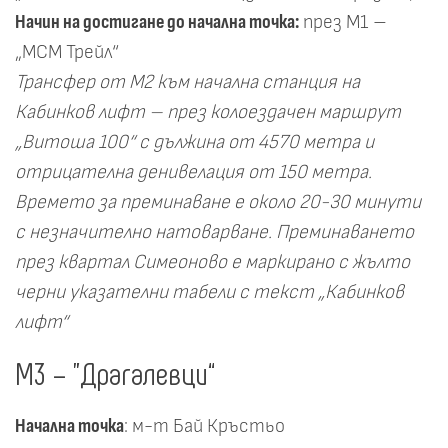
Начин на достигане до начална точка:
през М1 –
„МСМ Трейл“
Трансфер от М2 към начална станция на
Кабинков лифт – през колоездачен маршрут
„Витоша 100“ с дължина от 4570 метра и
отрицателна денивелация от 150 метра.
Времето за преминаване е около 20-30 минути
с незначително натоварване.
Преминаването
през квартал Симеоново е маркирано с жълто
черни указателни табели с текст „Кабинков
лифт“
М3 – "Драгалевци“
Начална точка
: м-т Бай Кръстьо