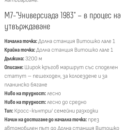
натоварване
.
М7-"Универсиада 1983“ – в процес на
утвърждаване
Начална точка:
Долна станция Витошко лале 1
Крайна точка:
Долна станция Витошко лале 1
Дължина:
3200 м
Описане:
Широк кръгов маршрут със споделен
статут – пешеходен, за колоездене и за
планинско бягане
Ниво на трудност:
лесно
Ниво на трудност:
лесно до средно
Тип:
Кросс-кънтри/ семейни разходки
Начин на достигане до начална точка:
през
автомобилен път до Долна станция Витошко