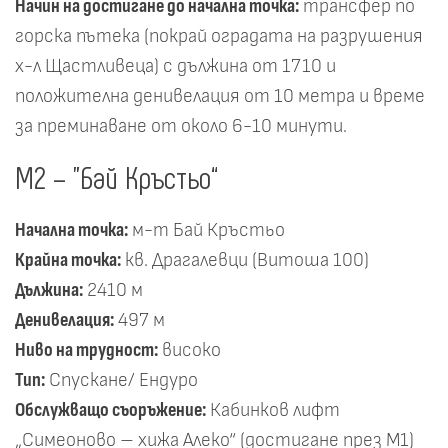
Начин на достигане до начална точка:
трансфер по
горска пътека (покрай оградата на разрушения
х-л Щастливеца) с дължина от 1710 и
положителна денивелация от 10 метра и време
за преминаване от около 6-10 минути.
М2 – "Бай Кръстьо“
Начална точка:
м-т Бай Кръстьо
Крайна точка:
кв. Драгалевци (Витоша 100)
Дължина:
2410 м
Денивелация:
497 м
Ниво на трудност:
високо
Тип:
Спускане/ Ендуро
Обслужващо съоръжение:
Кабинков лифт
„Симеоново – хижа Алеко“ (достигане през М1)