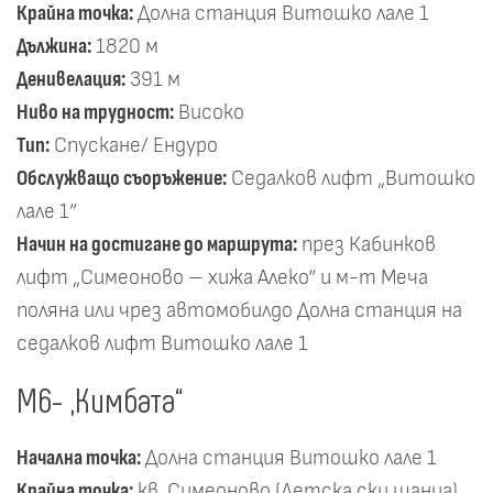
Крайна точка:
Долна станция Витошко лале 1
Дължина:
1820 м
Денивелация:
391 м
Ниво на трудност:
Високо
Тип:
Спускане/ Ендуро
Обслужващо съоръжение:
Седалков лифт „Витошко
лале 1“
Начин на достигане до маршрута:
през Кабинков
лифт „Симеоново – хижа Алеко“ и м-т Меча
поляна или чрез автомобилдо Долна станция на
седалков лифт Витошко лале 1
М6- „Кимбата“
Начална точка:
Долна станция Витошко лале 1
Крайна точка:
кв. Симеоново (Детска ски шанца)