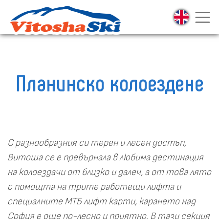
Планинско колоездене
С разнообразния си терен и лесен достъп,
Витоша се е превърнала в любима дестинация
на колоездачи от близко и далеч, а от това лято
с помощта на трите работещи лифта и
специалните МТБ лифт карти, карането над
София е още по-лесно и приятно. В тази секция