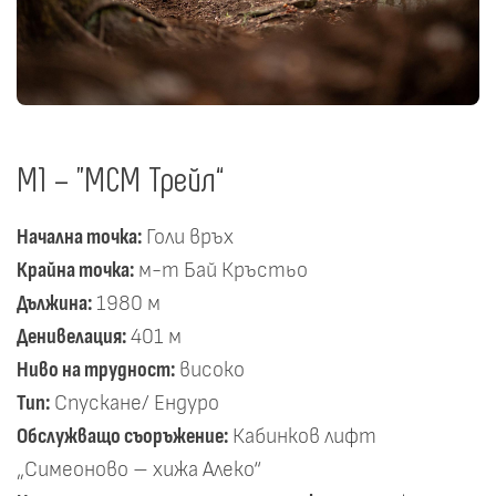
М1 – "МСМ Трейл“
Начална точка:
Голи връх
Крайна точка:
м-т Бай Кръстьо
Дължина:
1980 м
Денивелация:
401 м
Ниво на трудност:
високо
Тип:
Спускане/ Ендуро
Обслужващо съоръжение:
Кабинков лифт
„Симеоново – хижа Алеко“