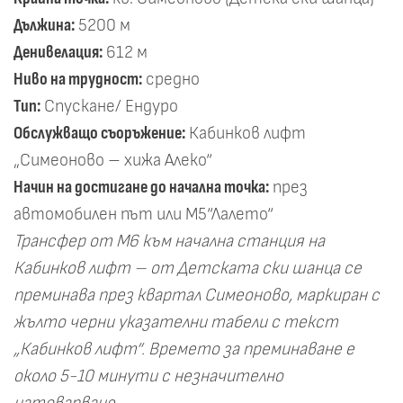
Дължина:
5200 м
Денивелация:
612 м
Ниво на трудност:
средно
Тип:
Спускане/ Ендуро
Обслужващо съоръжение:
Кабинков лифт
„Симеоново – хижа Алеко“
Начин на достигане до начална точка:
през
автомобилен път или М5“Лалето“
Трансфер от М6 към начална станция на
Кабинков лифт – от Детската ски шанца се
преминава през квартал Симеоново, маркиран с
жълто черни указателни табели с текст
„Кабинков лифт“. Времето за преминаване е
около 5-10 минути с незначително