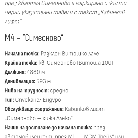
през квартал Симеоново е маркирано с жълто
черни указателни табели с текст „Кабинков
лифт“
М4 – "Симеоново“
Начална точка
: Разклон Витошко лале
Крайна точка:
кв. Симеоново (Витоша 100)
Дължина:
4880 м
Денивелация:
593 м
Ниво на трудност:
средно
Тип:
Спускане/ Ендуро
Обслужващо съоръжение:
Кабинков лифт
„Симеоново – хижа Алеко“
Начин на достигане до начална точка:
през
автомобилен път, през М1 – „МСМ Трейл“ или