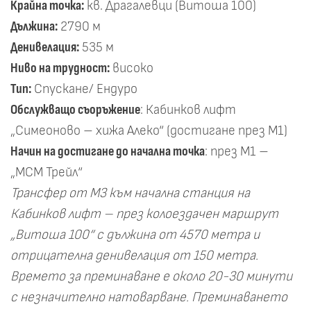
Крайна точка:
кв. Драгалевци (Витоша 100)
Дължина:
2790 м
Денивелация:
535 м
Ниво на трудност:
високо
Тип:
Спускане/ Ендуро
Обслужващо съоръжение
: Кабинков лифт
„Симеоново – хижа Алеко“ (достигане през М1)
Начин на достигане до начална точка
: през М1 –
„МСМ Трейл“
Трансфер от М3 към начална станция на
Кабинков лифт – през колоездачен маршрут
„Витоша 100“ с дължина от 4570 метра и
отрицателна денивелация от 150 метра.
Времето за преминаване е около 20-30 минути
с незначително натоварване. Преминаването