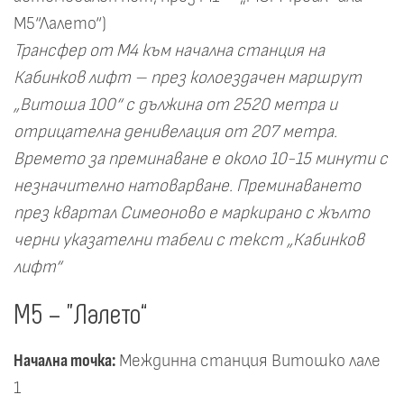
М5“Лалето“)
Трансфер от М4 към начална станция на
Кабинков лифт – през колоездачен маршрут
„Витоша 100“ с дължина от 2520 метра и
отрицателна денивелация от 207 метра.
Времето за преминаване е около 10-15 минути с
незначително натоварване. Преминаването
през квартал Симеоново е маркирано с жълто
черни указателни табели с текст „Кабинков
лифт“
М5 – "Лалето“
Начална точка:
Междинна станция Витошко лале
1