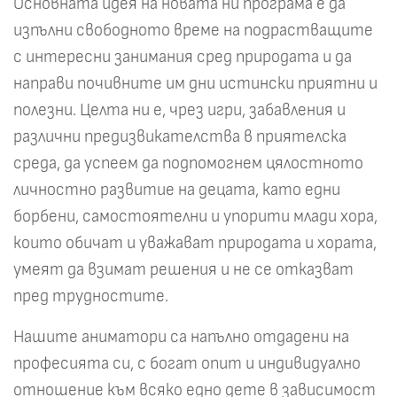
Основната идея на новата ни програма е да
изпълни свободното време на подрастващите
с интересни занимания сред природата и да
направи почивните им дни истински приятни и
полезни. Целта ни е, чрез игри, забавления и
различни предизвикателства в приятелска
среда, да успеем да подпомогнем цялостното
личностно развитие на децата, като едни
борбени, самостоятелни и упорити млади хора,
които обичат и уважават природата и хората,
умеят да взимат решения и не се отказват
пред трудностите.
Нашите аниматори са напълно отдадени на
професията си, с богат опит и индивидуално
отношение към всяко едно дете в зависимост