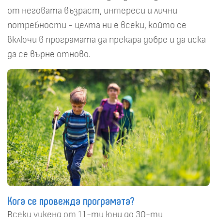
от неговата възраст, интереси и лични
потребности - целта ни е всеки, който се
включи в програмата да прекара добре и да иска
да се върне отново.
Кога се провежда програмата?
Всеки уикенд от 11-ти юни до 30-ти