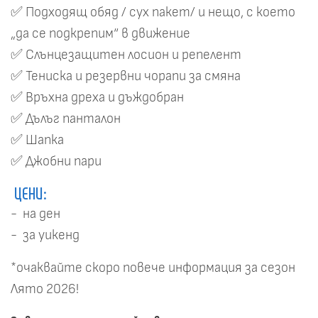
✅ Подходящ обяд / сух пакет/ и нещо, с което
„да се подкрепим“ в движение
✅ Слънцезащитен лосион и репелент
✅ Тениска и резервни чорапи за смяна
✅ Връхна дреха и дъждобран
✅ Дълъг панталон
✅ Шапка
✅ Джобни пари
ЦЕНИ:
- на ден
- за уикенд
*очаквайте скоро повече информация за сезон
Лято 2026!